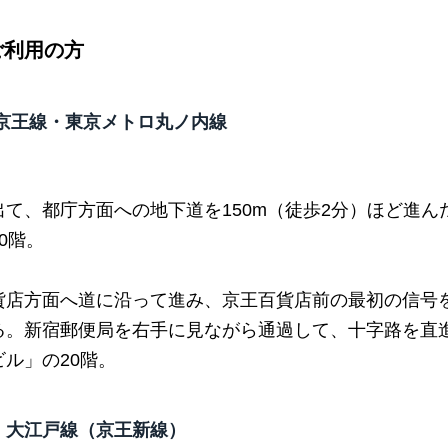
ご利用の方
・京王線・東京メトロ丸ノ内線
て、都庁方面への地下道を150m（徒歩2分）ほど進ん
0階。
貨店方面へ道に沿って進み、京王百貨店前の最初の信号
る。新宿郵便局を右手に見ながら通過して、十字路を直
ル」の20階。
・大江戸線（京王新線）