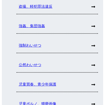
盗撮、軽犯罪法違反
強姦、集団強姦
強制わいせつ
公然わいせつ
児童買春、青少年保護
児童ポルノ、猥褻画像