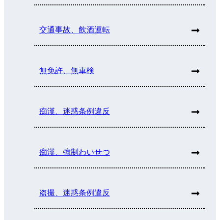
交通事故、飲酒運転
無免許、無車検
痴漢、迷惑条例違反
痴漢、強制わいせつ
盗撮、迷惑条例違反