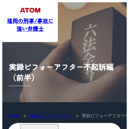
福岡の刑事/事故に
強い弁護士
実録ビフォーアフター不起訴編
（前半）
Home
»
実録ビフォーアフター
»
実録ビフォーアフター