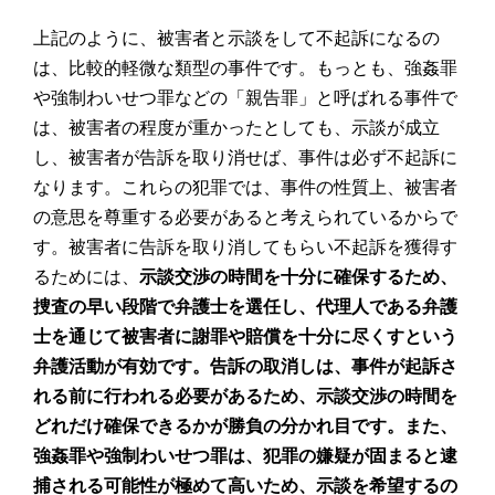
上記のように、被害者と示談をして不起訴になるの
は、比較的軽微な類型の事件です。もっとも、強姦罪
や強制わいせつ罪などの「親告罪」と呼ばれる事件で
は、被害者の程度が重かったとしても、示談が成立
し、被害者が告訴を取り消せば、事件は必ず不起訴に
なります。これらの犯罪では、事件の性質上、被害者
の意思を尊重する必要があると考えられているからで
す。被害者に告訴を取り消してもらい不起訴を獲得す
るためには、
示談交渉の時間を十分に確保するため、
捜査の早い段階で弁護士を選任し、代理人である弁護
士を通じて被害者に謝罪や賠償を十分に尽くすという
弁護活動が有効です。告訴の取消しは、事件が起訴さ
れる前に行われる必要があるため、示談交渉の時間を
どれだけ確保できるかが勝負の分かれ目です。また、
強姦罪や強制わいせつ罪は、犯罪の嫌疑が固まると逮
捕される可能性が極めて高いため、示談を希望するの