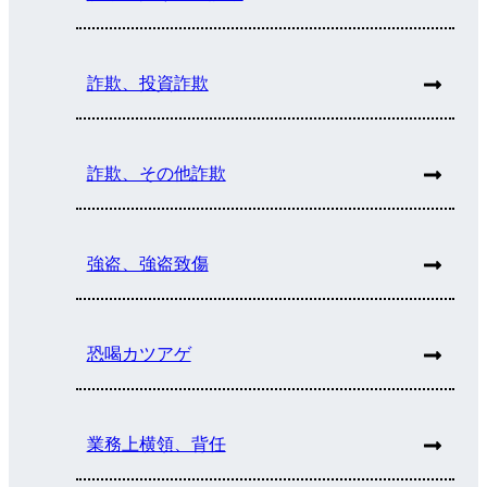
詐欺、投資詐欺
詐欺、その他詐欺
強盗、強盗致傷
恐喝カツアゲ
業務上横領、背任