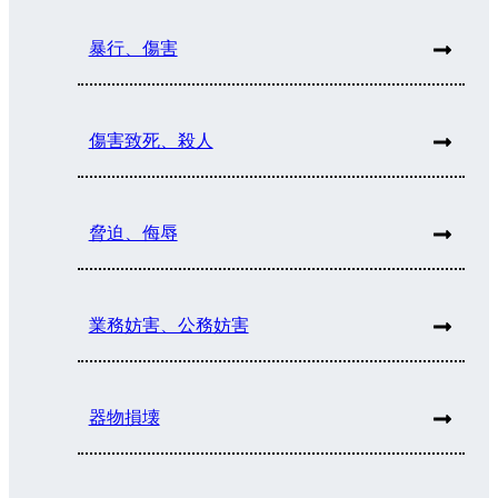
暴行、傷害
傷害致死、殺人
脅迫、侮辱
業務妨害、公務妨害
器物損壊