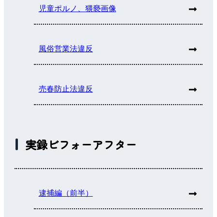
児童ポルノ、猥褻画像
風俗営業法違反
売春防止法違反
実録ビフォーアフター
逮捕編（前半）