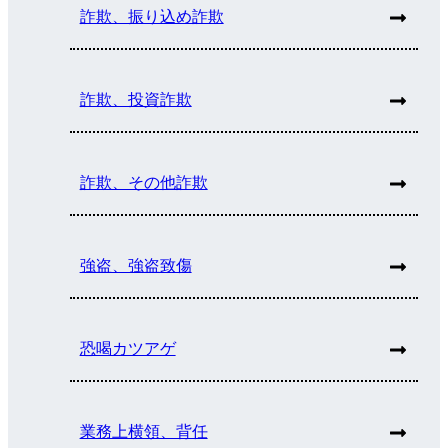
詐欺、振り込め詐欺
詐欺、投資詐欺
詐欺、その他詐欺
強盗、強盗致傷
恐喝カツアゲ
業務上横領、背任