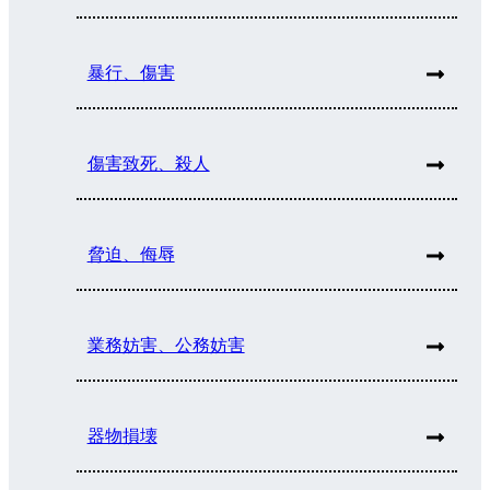
暴行、傷害
傷害致死、殺人
脅迫、侮辱
業務妨害、公務妨害
器物損壊