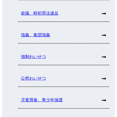
盗撮、軽犯罪法違反
強姦、集団強姦
強制わいせつ
公然わいせつ
児童買春、青少年保護