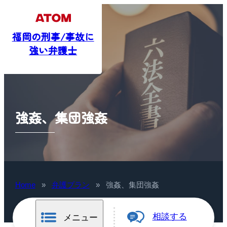
福岡の刑事/事故に
強い弁護士
強姦、集団強姦
Home
»
弁護プラン
»
強姦、集団強姦
相談する
メニュー