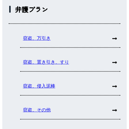
弁護プラン
窃盗、万引き
窃盗、置き引き、すり
窃盗、侵入泥棒
窃盗、その他