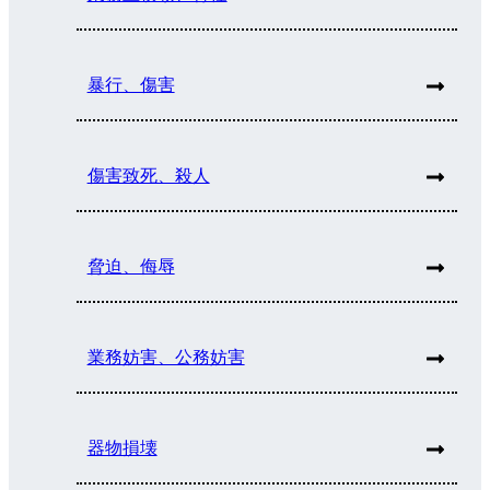
暴行、傷害
傷害致死、殺人
脅迫、侮辱
業務妨害、公務妨害
器物損壊