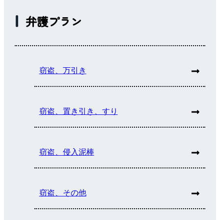
弁護プラン
窃盗、万引き
窃盗、置き引き、すり
窃盗、侵入泥棒
窃盗、その他