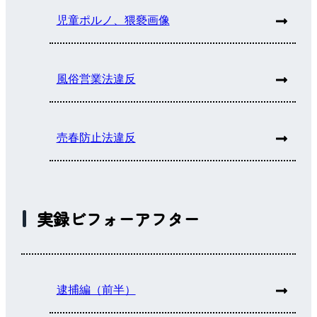
児童ポルノ、猥褻画像
風俗営業法違反
売春防止法違反
実録ビフォーアフター
逮捕編（前半）