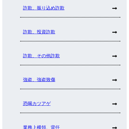
詐欺、振り込め詐欺
詐欺、投資詐欺
詐欺、その他詐欺
強盗、強盗致傷
恐喝カツアゲ
業務上横領、背任