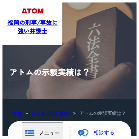
福岡の刑事/事故に
強い弁護士
アトムの示談実績は？
Home
»
よくある質問Q&A
»
アトムの示談実績は？
相談する
メニュー