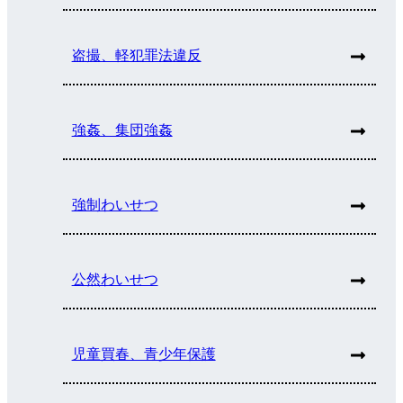
盗撮、軽犯罪法違反
強姦、集団強姦
強制わいせつ
公然わいせつ
児童買春、青少年保護