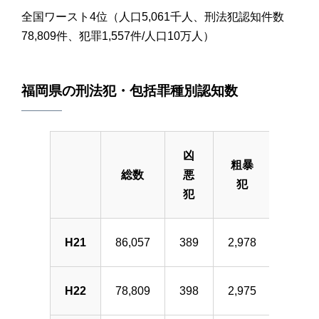
全国ワースト4位（人口5,061千人、刑法犯認知件数
78,809件、犯罪1,557件/人口10万人）
福岡県の刑法犯・包括罪種別認知数
凶
粗暴
総数
悪
窃盗
犯
犯
H21
86,057
389
2,978
68,12
H22
78,809
398
2,975
60,77