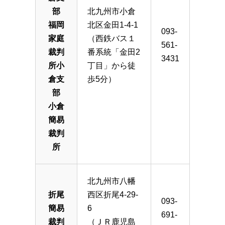
部
北九州市小倉
福岡
北区金田1-4-1
093-
家庭
（西鉄バス１
561-
裁判
番系統「金田2
3431
所小
丁目」から徒
倉支
歩5分）
部
小倉
簡易
裁判
所
北九州市八幡
折尾
西区折尾4-29-
093-
簡易
6
691-
裁判
（ＪＲ鹿児島