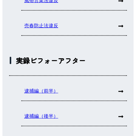
風俗営業法違反
売春防止法違反
実録ビフォーアフター
逮捕編（前半）
逮捕編（後半）