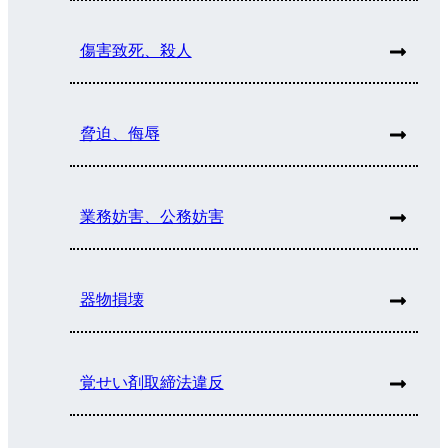
傷害致死、殺人
脅迫、侮辱
業務妨害、公務妨害
器物損壊
覚せい剤取締法違反