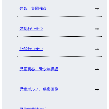
強姦、集団強姦
強制わいせつ
公然わいせつ
児童買春、青少年保護
児童ポルノ、猥褻画像