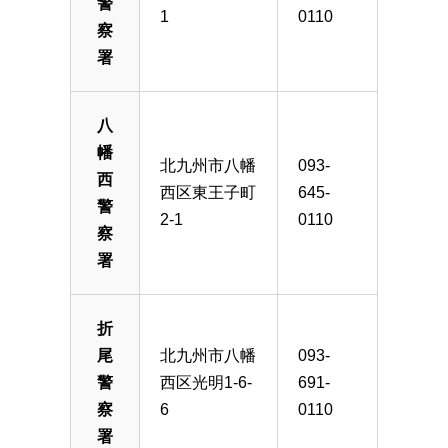
警
1
0110
察
署
八
幡
北九州市八幡
093-
西
西区東王子町
645-
警
2-1
0110
察
署
折
尾
北九州市八幡
093-
警
西区光明1-6-
691-
察
6
0110
署