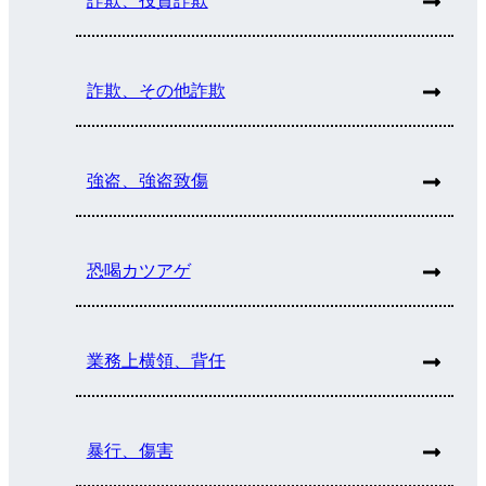
詐欺、投資詐欺
詐欺、その他詐欺
強盗、強盗致傷
恐喝カツアゲ
業務上横領、背任
暴行、傷害