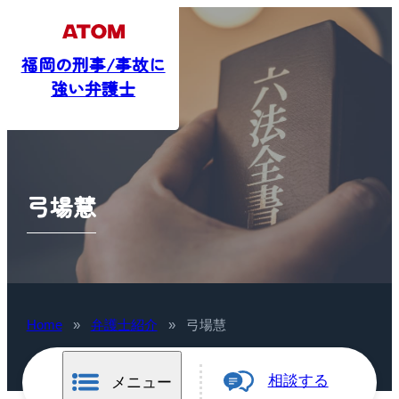
福岡の刑事/事故に
強い弁護士
弓場慧
Home
»
弁護士紹介
»
弓場慧
相談する
メニュー