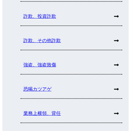
詐欺、投資詐欺
詐欺、その他詐欺
強盗、強盗致傷
恐喝カツアゲ
業務上横領、背任