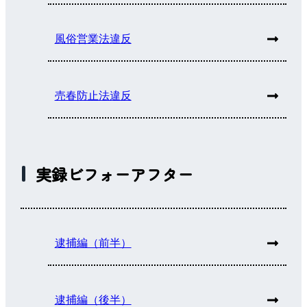
風俗営業法違反
売春防止法違反
実録ビフォーアフター
逮捕編（前半）
逮捕編（後半）