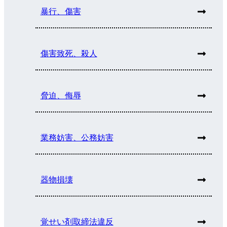
暴行、傷害
傷害致死、殺人
脅迫、侮辱
業務妨害、公務妨害
器物損壊
覚せい剤取締法違反