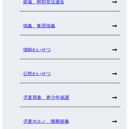
盗撮、軽犯罪法違反
強姦、集団強姦
強制わいせつ
公然わいせつ
児童買春、青少年保護
児童ポルノ、猥褻画像